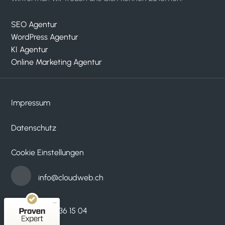
SEO Agentur
WordPress Agentur
KI Agentur
Online Marketing Agentur
Impressum
Datenschutz
Kundenbewertungen und Erfahrungen zu
cloudWEB - digitale medien
Cookie Einstellungen
SEHR GUT
100%
Empfehlungen auf
info@cloudweb.ch
ProvenExpert.com
4,95 / 5,00
33
53
052 536 15 04
Bewertungen auf
Bewertungen von 2
ProvenExpert.com
anderen Quellen