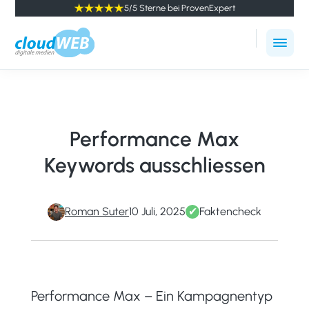
5/5 Sterne bei ProvenExpert
cloudWEB
Online
-
Marketing
digitale
Agentur
Medien
Winterthur
Performance Max
Keywords ausschliessen
Roman Suter
10 Juli, 2025
✔
Faktencheck
Performance Max – Ein Kampagnentyp