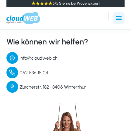
5/5 Sterne bei ProvenExpert
cloudWEB
Online
-
Marketing
digitale
Wie können wir helfen?
Agentur
Medien
Winterthur
info@cloudweb.ch
052 536 15 04
Zürcherstr. 182 · 8406 Winterthur