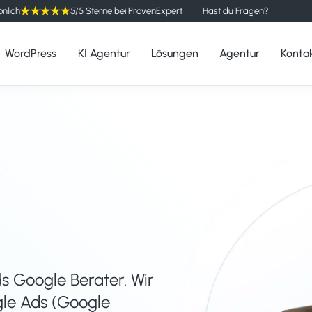
önlich
5/5 Sterne bei ProvenExpert
Hast du Fragen?
WordPress
KI Agentur
Lösungen
Agentur
Konta
s
s Google Berater. Wir
gle Ads (Google