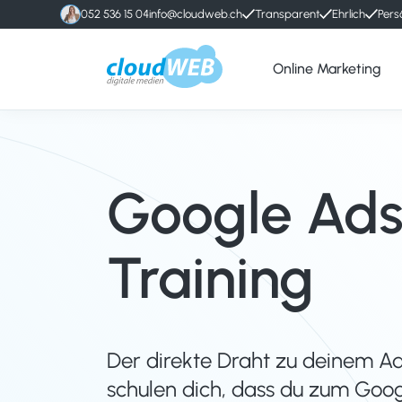
052 536 15 04
info@cloudweb.ch
Transparent
Ehrlich
Pers
Online Marketing
cloudWEB
Online
-
Marketing
digitale
Agentur
Medien
Winterthur
Google Ad
Training
Der direkte Draht zu deinem Ad
schulen dich, dass du zum Goo