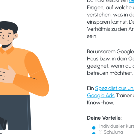
Du hast selbst ein
G
Fragen, auf welche 
verstehen, was in d
einsparen kannst. D
Verhältnis zu den 
sein.
Bei unserem Google 
Haus bzw. in dein Go
geeignet, wenn du 
betreuen möchtest.
Ein
Spezialist aus 
Google Ads
Trainer 
Know-how.
Deine Vorteile:
Individueller Kur
1:1 Schulung
er