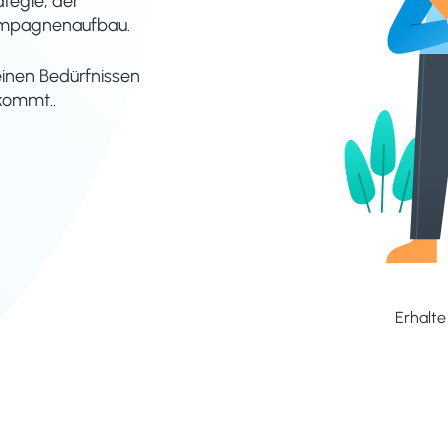
ategie, der
ampagnenaufbau.
einen Bedürfnissen
kommt..
Erhalte