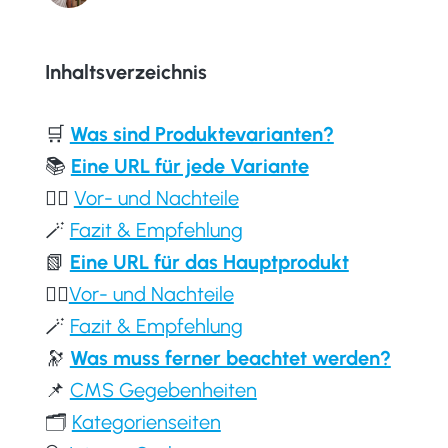
Inhaltsverzeichnis
🛒
Was sind Produktevarianten?
📚
Eine URL für jede Variante
👍🏻
Vor- und Nachteile
🪄
Fazit & Empfehlung
📗
Eine URL für das Hauptprodukt
👍🏻
Vor- und Nachteile
🪄
Fazit & Empfehlung
🔭
Was muss ferner beachtet werden?
📌
CMS Gegebenheiten
🗂️
Kategorienseiten