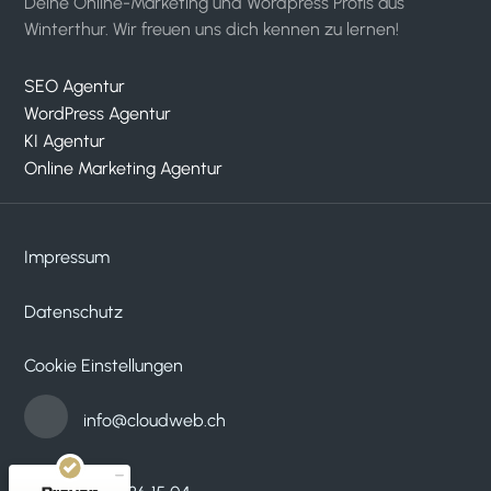
Deine Online-Marketing und Wordpress Profis aus
Winterthur. Wir freuen uns dich kennen zu lernen!
SEO Agentur
WordPress Agentur
KI Agentur
Online Marketing Agentur
Impressum
Datenschutz
Kundenbewertungen und Erfahrungen zu
cloudWEB - digitale medien
Cookie Einstellungen
SEHR GUT
100%
Empfehlungen auf
info@cloudweb.ch
ProvenExpert.com
4,95 / 5,00
33
53