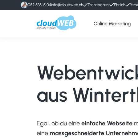
052 536 15 04
info@cloudweb.ch
Transparent
Ehrlich
Pers
Online Marketing
cloudWEB
Online
-
Marketing
digitale
Agentur
Medien
Winterthur
Webentwic
aus Wintert
Egal, ob du eine
einfache Webseite
m
eine
massgeschneiderte Unternehm