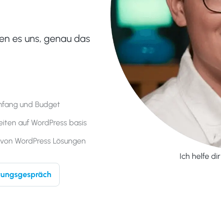
en es uns, genau das
mfang und Budget
iten auf WordPress basis
von WordPress Lösungen
Ich helfe di
atungsgespräch