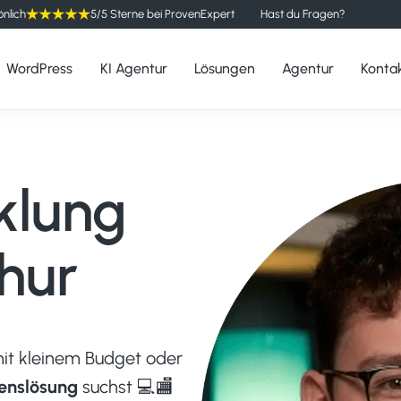
önlich
5/5 Sterne bei ProvenExpert
Hast du Fragen?
WordPress
KI Agentur
Lösungen
Agentur
Konta
klung
hur
it kleinem Budget oder
enslösung
suchst 💻🏬