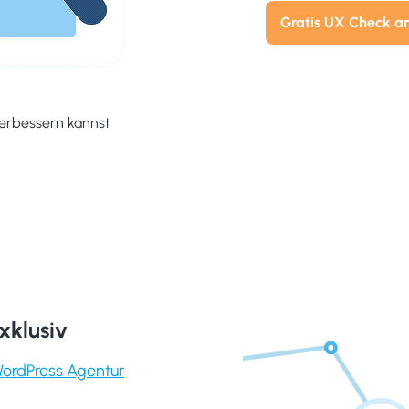
Gratis UX Check a
verbessern kannst
xklusiv
WordPress Agentur