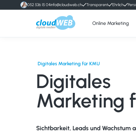
052 536 15 04
info@cloudweb.ch
Transparent
Ehrlich
Pers
Online Marketing
cloudWEB
Online
-
Marketing
digitale
Agentur
Medien
Winterthur
Digitales Marketing für KMU
Digitales
Marketing 
Sichtbarkeit, Leads und Wachstum a