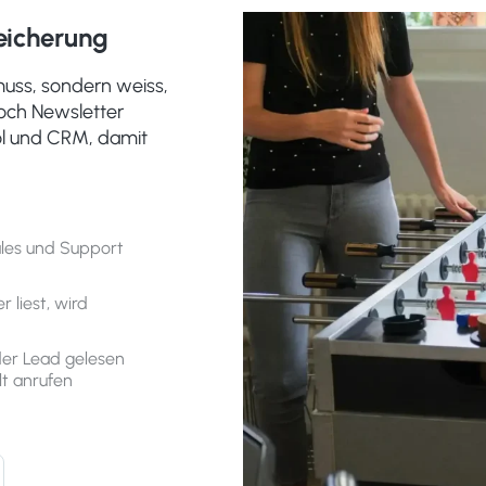
eicherung
muss, sondern weiss,
noch Newsletter
ol und CRM, damit
les und Support
 liest, wird
der Lead gelesen
lt anrufen