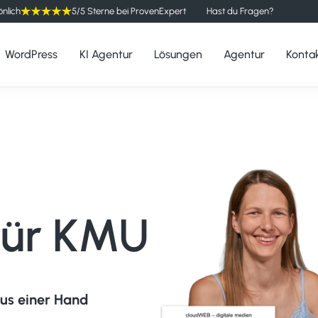
önlich
5/5 Sterne bei ProvenExpert
Hast du Fragen?
WordPress
KI Agentur
Lösungen
Agentur
Konta
für KMU
us einer Hand