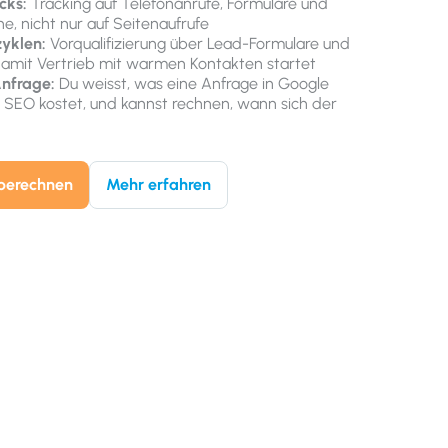
cks:
Tracking auf Telefonanrufe, Formulare und
ne, nicht nur auf Seitenaufrufe
yklen:
Vorqualifizierung über Lead-Formulare und
amit Vertrieb mit warmen Kontakten startet
Anfrage:
Du weisst, was eine Anfrage in Google
r SEO kostet, und kannst rechnen, wann sich der
berechnen
Mehr erfahren