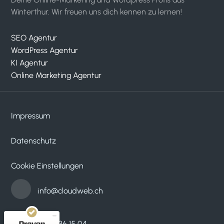
Winterthur. Wir freuen uns dich kennen zu lernen!
SEO Agentur
WordPress Agentur
KI Agentur
Online Marketing Agentur
Impressum
Datenschutz
Kundenbewertungen und Erfahrungen zu
cloudWEB - digitale medien
Cookie Einstellungen
SEHR GUT
100%
Empfehlungen auf
info@cloudweb.ch
ProvenExpert.com
4,95 / 5,00
33
53
052 536 15 04