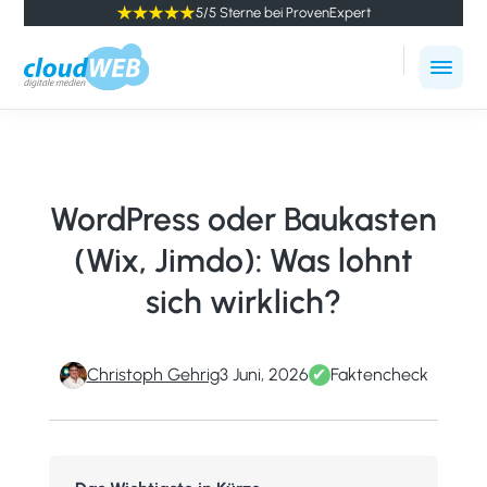
5/5 Sterne bei ProvenExpert
cloudWEB
Online
-
Marketing
digitale
Agentur
Medien
Winterthur
WordPress oder Baukasten
(Wix, Jimdo): Was lohnt
sich wirklich?
Christoph Gehrig
3 Juni, 2026
✔
Faktencheck