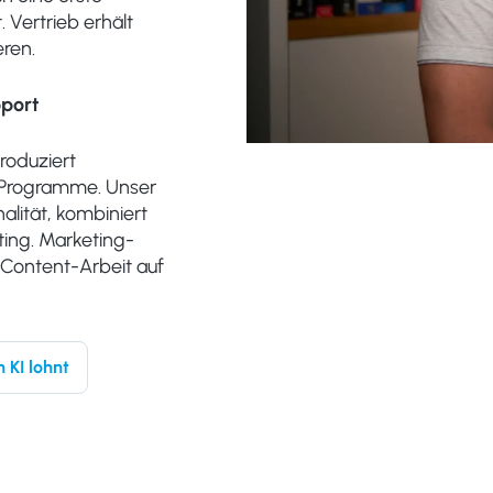
Vertrieb erhält
eren.
pport
roduziert
s-Programme. Unser
lität, kombiniert
ting. Marketing-
Content-Arbeit auf
 KI lohnt