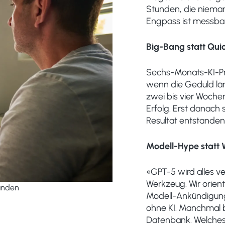
Stunden, die niem
Engpass ist messbar
Big-Bang statt Qui
Sechs-Monats-KI-Proj
wenn die Geduld län
zwei bis vier Wochen
Erfolg. Erst danach
Resultat entstanden 
Modell-Hype statt
«GPT-5 wird alles v
Werkzeug. Wir orien
anden
Modell-Ankündigung
ohne KI. Manchmal b
Datenbank. Welches