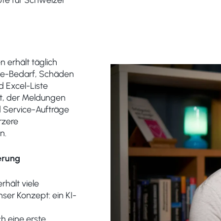
 erhält täglich
ce-Bedarf, Schäden
d Excel-Liste
nt, der Meldungen
nd Service-Aufträge
rzere
n.
ierung
rhält viele
ser Konzept: ein KI-
h eine erste