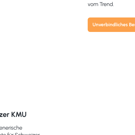
vom Trend.
Unverbindliches B
izer KMU
generische
epte für Schweizer