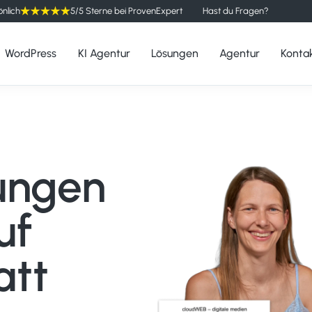
önlich
5/5 Sterne bei ProvenExpert
Hast du Fragen?
WordPress
KI Agentur
Lösungen
Agentur
Konta
ungen
uf
att