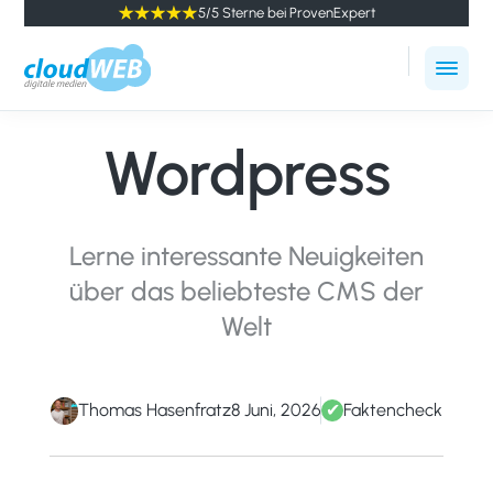
5/5 Sterne bei ProvenExpert
cloudWEB
Online
-
Marketing
digitale
Wordpress
Agentur
Medien
Winterthur
Lerne interessante Neuigkeiten
über das beliebteste CMS der
Welt
Thomas Hasenfratz
8 Juni, 2026
✔
Faktencheck