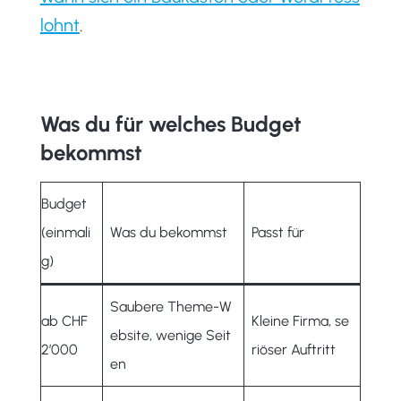
lohnt
.
Was du für welches Budget
bekommst
Budget
(einmali
Was du bekommst
Passt für
g)
Saubere Theme-W
ab CHF
Kleine Firma, se
ebsite, wenige Seit
2’000
riöser Auftritt
en