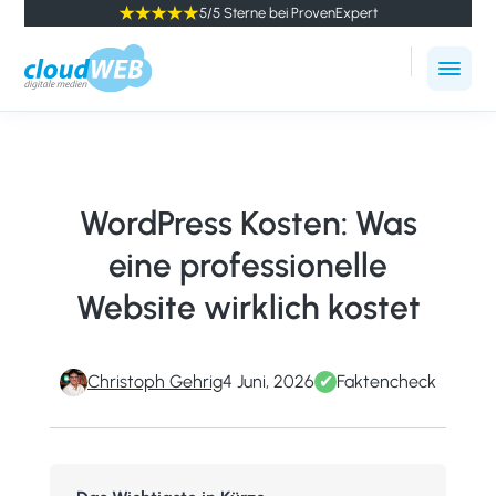
5/5 Sterne bei ProvenExpert
cloudWEB
Online
-
Marketing
digitale
Agentur
Medien
Winterthur
WordPress Kosten: Was
eine professionelle
Website wirklich kostet
Christoph Gehrig
4 Juni, 2026
✔
Faktencheck