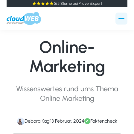
5/5 Sterne bei ProvenExpert
cloudWEB
Online
-
Marketing
digitale
Online-
Agentur
Medien
Winterthur
Marketing
Wissenswertes rund ums Thema
Online Marketing
Debora Kägi
13 Februar, 2024
✔
Faktencheck