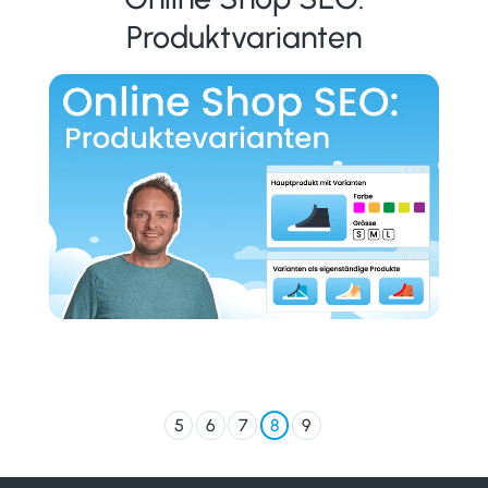
Produktvarianten
8
5
6
7
9