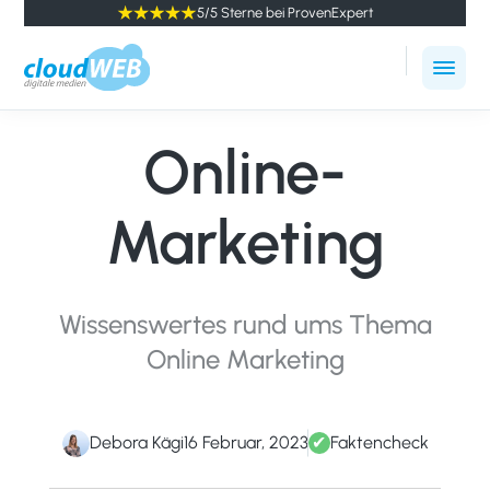
5/5 Sterne bei ProvenExpert
cloudWEB
Online
-
Marketing
digitale
Online-
Agentur
Medien
Winterthur
Marketing
Wissenswertes rund ums Thema
Online Marketing
Debora Kägi
16 Februar, 2023
✔
Faktencheck