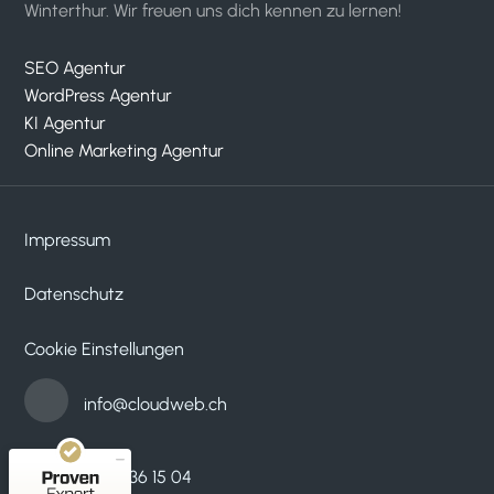
Winterthur. Wir freuen uns dich kennen zu lernen!
SEO Agentur
WordPress Agentur
KI Agentur
Online Marketing Agentur
Impressum
Datenschutz
Kundenbewertungen und Erfahrungen zu
cloudWEB - digitale medien
Cookie Einstellungen
SEHR GUT
100%
Empfehlungen auf
info@cloudweb.ch
ProvenExpert.com
4,95 / 5,00
33
53
052 536 15 04
Bewertungen auf
Bewertungen von 2