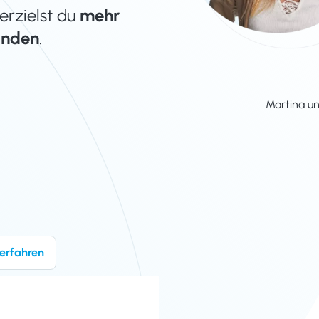
erzielst du
mehr
unden
.
Martina u
erfahren