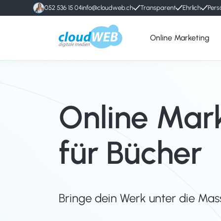
052 536 15 04
info@cloudweb.ch
Transparent
Ehrlich
Pers
Online Marketing
cloudWEB
Online
-
Marketing
digitale
Agentur
Medien
Winterthur
Online Mar
für Bücher
Bringe dein Werk unter die Mas