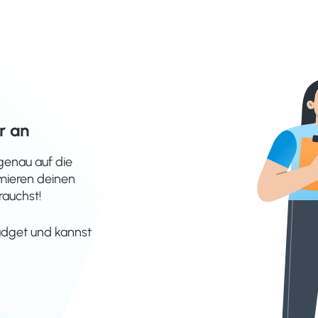
r an
genau auf die
imieren deinen
rauchst!
Budget und kannst