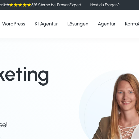
önlich
5/5 Sterne bei ProvenExpert
Hast du Fragen?
WordPress
KI Agentur
Lösungen
Agentur
Konta
keting
se!