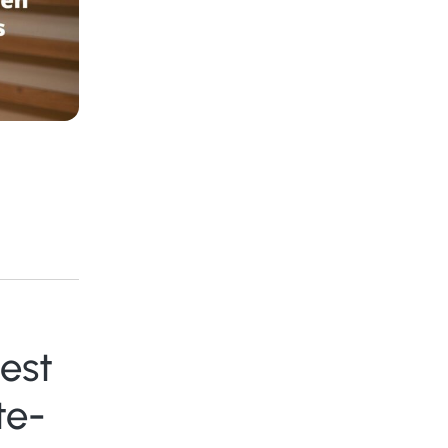
est
te-