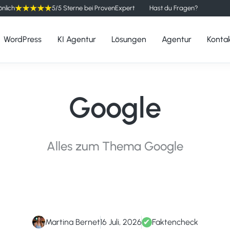
önlich
5/5 Sterne bei ProvenExpert
Hast du Fragen?
WordPress
KI Agentur
Lösungen
Agentur
Konta
Google
Alles zum Thema Google
Martina Bernet
16 Juli, 2026
✔
Faktencheck