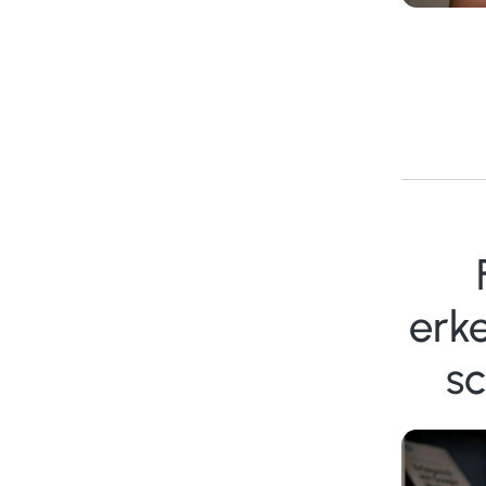
erk
s