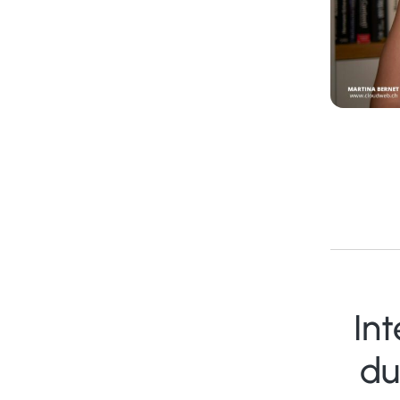
In
du