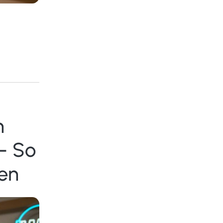
n
– So
en