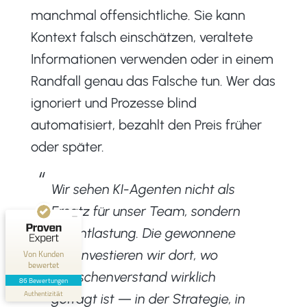
manchmal offensichtliche. Sie kann
Kontext falsch einschätzen, veraltete
Informationen verwenden oder in einem
Randfall genau das Falsche tun. Wer das
ignoriert und Prozesse blind
Kundenbewertungen und Erfahrungen zu
automatisiert, bezahlt den Preis früher
cloudWEB - digitale medien
oder später.
SEHR GUT
100%
Empfehlungen auf
ProvenExpert.com
4,95 / 5,00
Wir sehen KI-Agenten nicht als
Ersatz für unser Team, sondern
33
53
als Entlastung. Die gewonnene
Bewertungen auf
Bewertungen von 2
ProvenExpert.com
anderen Quellen
Zeit investieren wir dort, wo
Von Kunden
bewertet
Menschenverstand wirklich
Blick aufs ProvenExpert-Profil werfen
86 Bewertungen
Authentizität
31.7.2026
gefragt ist — in der Strategie, in