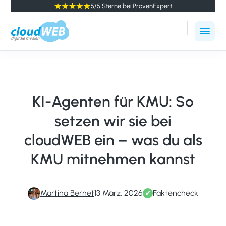
5/5 Sterne bei ProvenExpert
cloudWEB
Online
-
Marketing
digitale
Agentur
Medien
Winterthur
KI-Agenten für KMU: So
setzen wir sie bei
cloudWEB ein – was du als
KMU mitnehmen kannst
Martina Bernet
13 März, 2026
✔
Faktencheck