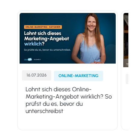
16.07.2026
ONLINE-MARKETING
13
Lohnt sich dieses Online-
Go
Marketing-Angebot wirklich? So
Su
prüfst du es, bevor du
M
unterschreibst