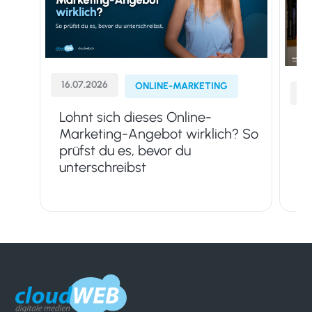
16.07.2026
ONLINE-MARKETING
13
Lohnt sich dieses Online-
Go
Marketing-Angebot wirklich? So
Su
prüfst du es, bevor du
M
unterschreibst