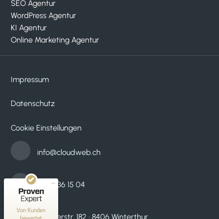
SEO Agentur
WordPress Agentur
KI Agentur
Online Marketing Agentur
Impressum
Datenschutz
Kundenbewertungen und Erfahrungen zu
cloudWEB - digitale medien
Cookie Einstellungen
SEHR GUT
100%
info@cloudweb.ch
Empfehlungen auf
ProvenExpert.com
4,95 / 5,00
33
53
052 536 15 04
Bewertungen auf
Bewertungen von 2
ProvenExpert.com
anderen Quellen
Von Kunden
Zürcherstr. 182 · 8406 Winterthur
bewertet