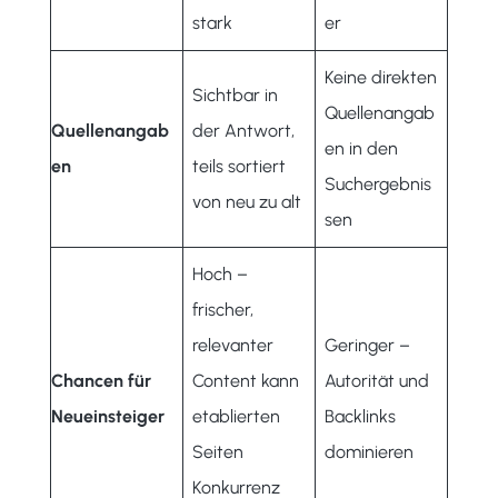
stark
er
Keine direkten
Sichtbar in
Quellenangab
Quellenangab
der Antwort,
en in den
en
teils sortiert
Suchergebnis
von neu zu alt
sen
Hoch –
frischer,
relevanter
Geringer –
Chancen für
Content kann
Autorität und
Neueinsteiger
etablierten
Backlinks
Seiten
dominieren
Konkurrenz