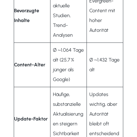
Evergreen-
aktuelle
Bevorzugte
Content mit
Studien,
Inhalte
hoher
Trend-
Autorität
Analysen
Ø ~1.064 Tage
alt (25,7 %
Ø ~1.432 Tage
Content-Alter
jünger als
alt
Google)
Häufige,
Updates
substanzielle
wichtig, aber
Aktualisierung
Autorität
Update-Faktor
en steigern
bleibt oft
Sichtbarkeit
entscheidend