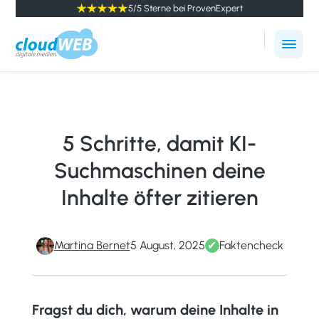
5/5 Sterne bei ProvenExpert
cloudWEB
Online
-
Marketing
digitale
Agentur
Medien
Winterthur
5 Schritte, damit KI-
Suchmaschinen deine
Inhalte öfter zitieren
Martina Bernet
5 August, 2025
✔
Faktencheck
Fragst du dich, warum deine Inhalte in