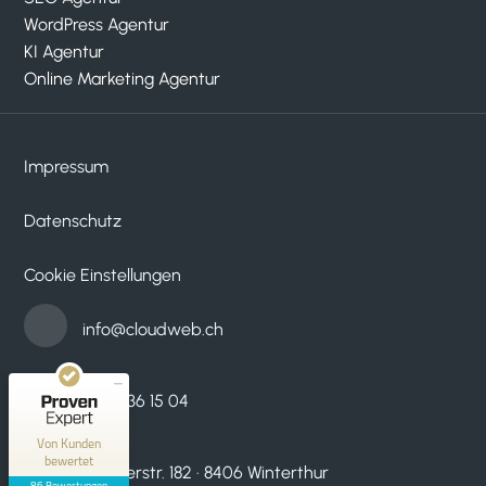
WordPress Agentur
KI Agentur
Online Marketing Agentur
Impressum
Datenschutz
Kundenbewertungen und Erfahrungen zu
cloudWEB - digitale medien
Cookie Einstellungen
SEHR GUT
100%
Empfehlungen auf
info@cloudweb.ch
ProvenExpert.com
4,95 / 5,00
33
53
052 536 15 04
Bewertungen auf
Bewertungen von 2
ProvenExpert.com
anderen Quellen
Von Kunden
bewertet
Zürcherstr. 182 · 8406 Winterthur
Blick aufs ProvenExpert-Profil werfen
86 Bewertungen