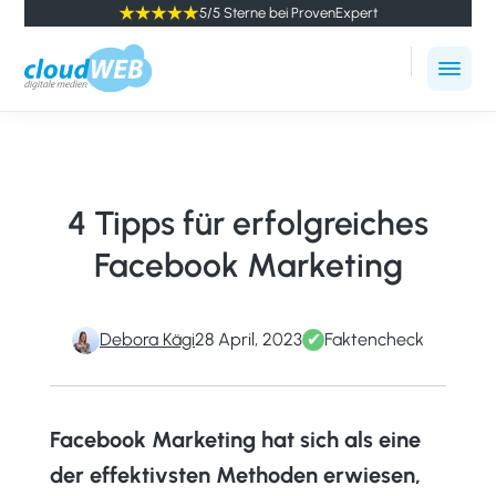
5/5 Sterne bei ProvenExpert
cloudWEB
Online
-
Marketing
digitale
Agentur
Medien
Winterthur
4 Tipps für erfolgreiches
Facebook Marketing
Debora Kägi
28 April, 2023
✔
Faktencheck
Facebook Marketing hat sich als eine
der effektivsten Methoden erwiesen,