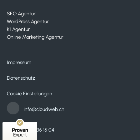
SEO Agentur
WordPress Agentur
KI Agentur
Online Marketing Agentur
Impressum
Datenschutz
Kundenbewertungen und Erfahrungen zu
cloudWEB - digitale medien
Cookie Einstellungen
SEHR GUT
100%
Empfehlungen auf
info@cloudweb.ch
ProvenExpert.com
4,95 / 5,00
33
53
052 536 15 04
Bewertungen auf
Bewertungen von 2
ProvenExpert.com
anderen Quellen