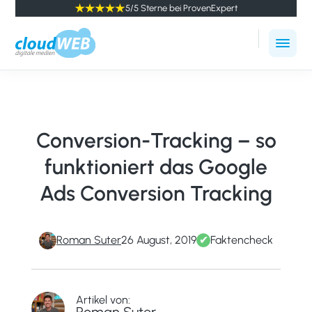
5/5 Sterne bei ProvenExpert
cloudWEB
Online
-
Marketing
digitale
Agentur
Medien
Winterthur
Conversion-Tracking – so
funktioniert das Google
Ads Conversion Tracking
Roman Suter
26 August, 2019
✔
Faktencheck
Artikel von: