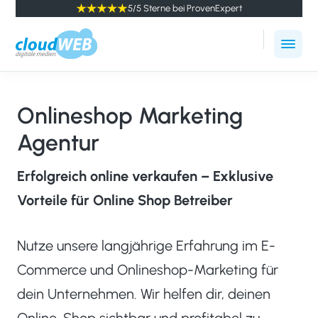
5/5 Sterne bei ProvenExpert
cloudWEB
Online
-
Marketing
digitale
Agentur
Medien
Onlineshop Marketing
Winterthur
Agentur
Erfolgreich online verkaufen – Exklusive
Vorteile für Online Shop Betreiber
Nutze unsere langjährige Erfahrung im E-
Commerce und Onlineshop-Marketing für
dein Unternehmen. Wir helfen dir, deinen