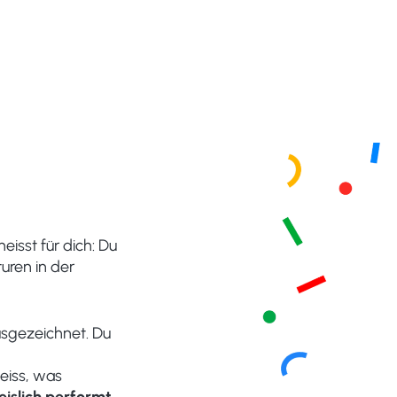
eisst für dich: Du
uren in der
sgezeichnet. Du
iss, was
slich performt.