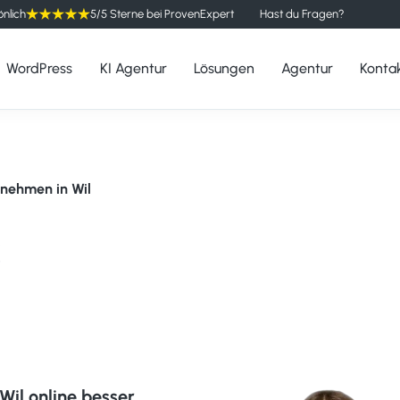
önlich
5/5 Sterne bei ProvenExpert
Hast du Fragen?
WordPress
KI Agentur
Lösungen
Agentur
Konta
rnehmen in Wil
s
l
Wil online besser