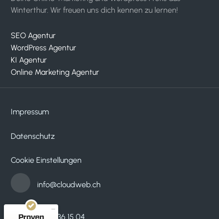
Winterthur. Wir freuen uns dich kennen zu lernen!
SEO Agentur
WordPress Agentur
KI Agentur
Online Marketing Agentur
Impressum
Datenschutz
Kundenbewertungen und Erfahrungen zu
cloudWEB - digitale medien
Cookie Einstellungen
SEHR GUT
100%
Empfehlungen auf
info@cloudweb.ch
ProvenExpert.com
4,95 / 5,00
33
53
052 536 15 04