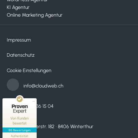
KI Agentur
Online Marketing Agentur
Impressum
Datenschutz
Kundenbewertungen und Erfahrungen zu
cloudWEB - digitale medien
Cookie Einstellungen
SEHR GUT
100%
Empfehlungen auf
info@cloudweb.ch
ProvenExpert.com
4,95 / 5,00
33
53
052 536 15 04
Bewertungen auf
Bewertungen von 2
ProvenExpert.com
anderen Quellen
Von Kunden
bewertet
Zürcherstr. 182 · 8406 Winterthur
Blick aufs ProvenExpert-Profil werfen
86 Bewertungen
Authentizität
31.7.2026